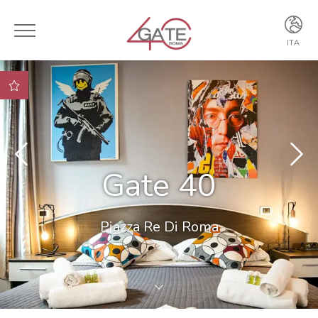
ITA
ITA
ENG
Vantaggio 1 Vantaggio
Vantaggio
Vantaggio 2
Gate 40
Vantaggio 3
Piazza Re Di Roma